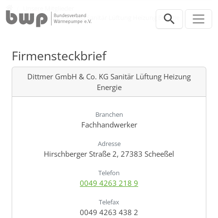
Direkt zur Hauptnavigation springen
Direkt zum Inhalt springen
Verband
Unsere Mitglieder
Dittmer GmbH & Co. KG Sanitär Lüftung Heizung Energie
Firmensteckbrief
Dittmer GmbH & Co. KG Sanitär Lüftung Heizung
Energie
Branchen
Fachhandwerker
Adresse
Hirschberger Straße 2, 27383 Scheeßel
Telefon
0049 4263 218 9
Telefax
0049 4263 438 2