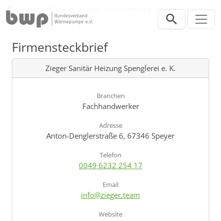
Direkt zur Hauptnavigation springen
Direkt zum Inhalt springen
Verband
Unsere Mitglieder
Zieger Sanitär Heizung Spenglerei e. K.
Firmensteckbrief
Zieger Sanitär Heizung Spenglerei e. K.
Branchen
Fachhandwerker
Adresse
Anton-Denglerstraße 6, 67346 Speyer
Telefon
0049 6232 254 17
Email
info@zieger.team
Website