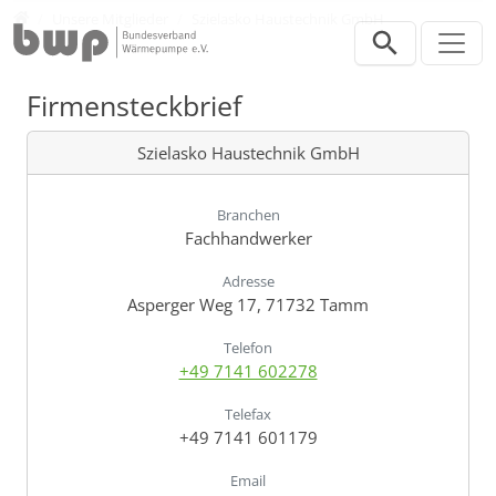
Direkt zur Hauptnavigation springen
Direkt zum Inhalt springen
Verband
Unsere Mitglieder
Szielasko Haustechnik GmbH
Firmensteckbrief
Szielasko Haustechnik GmbH
Branchen
Fachhandwerker
Adresse
Asperger Weg 17, 71732 Tamm
Telefon
+49 7141 602278
Telefax
+49 7141 601179
Email