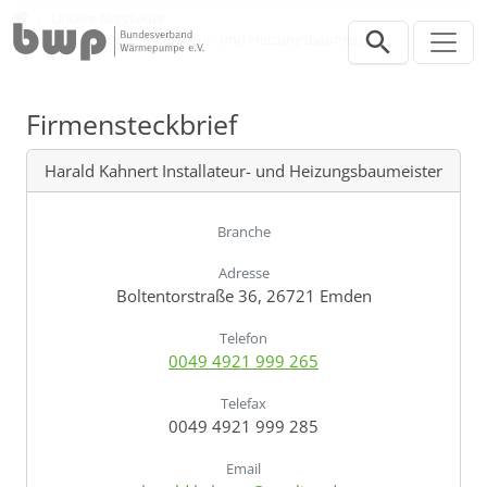
Direkt zur Hauptnavigation springen
Direkt zum Inhalt springen
Verband
Unsere Mitglieder
Harald Kahnert Installateur- und Heizungsbaumeister
Firmensteckbrief
Harald Kahnert Installateur- und Heizungsbaumeister
Branche
Adresse
Boltentorstraße 36, 26721 Emden
Telefon
0049 4921 999 265
Telefax
0049 4921 999 285
Email