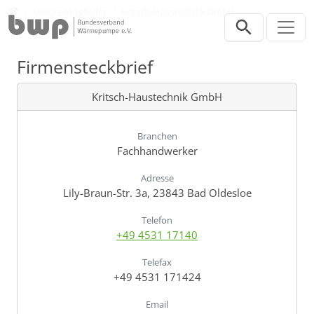
Direkt zur Hauptnavigation springen
Direkt zum Inhalt springen
Verband
Unsere Mitglieder
Kritsch-Haustechnik GmbH
Firmensteckbrief
Kritsch-Haustechnik GmbH
Branchen
Fachhandwerker
Adresse
Lily-Braun-Str. 3a, 23843 Bad Oldesloe
Telefon
+49 4531 17140
Telefax
+49 4531 171424
Email