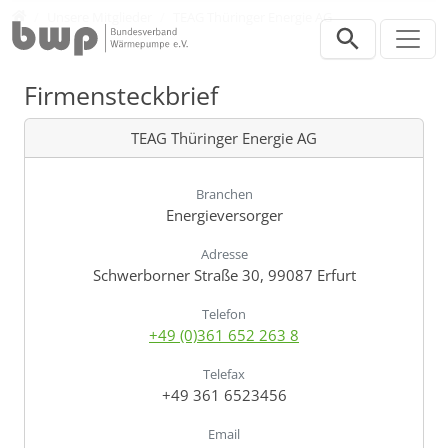
Direkt zur Hauptnavigation springen
Direkt zum Inhalt springen
Verband
Unsere Mitglieder
TEAG Thüringer Energie AG
Firmensteckbrief
TEAG Thüringer Energie AG
Branchen
Energieversorger
Adresse
Schwerborner Straße 30, 99087 Erfurt
Telefon
+49 (0)361 652 263 8
Telefax
+49 361 6523456
Email