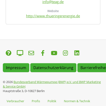
info@teag.de
Website
http://www.thueringerenergie.de
Impressum
Datenschutzerklärung
Barrierefreihe
© 2026
Bundesverband Wärmepumpe (BWP) e.V. und BWP Marketing
& Service GmbH
Hauptstraße 3, D-10827 Berlin
Verbraucher
Profis
Politik
Normen & Technik