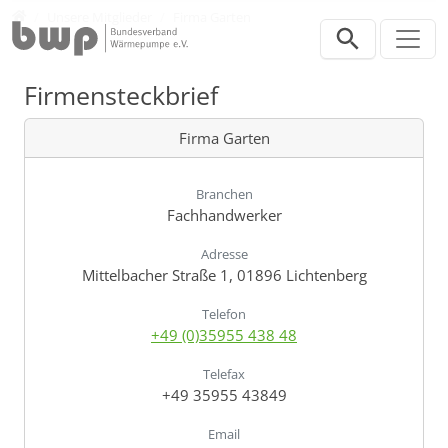
Direkt zur Hauptnavigation springen
Direkt zum Inhalt springen
Verband
Unsere Mitglieder
Firma Garten
Firmensteckbrief
Firma Garten
Branchen
Fachhandwerker
Adresse
Mittelbacher Straße 1, 01896 Lichtenberg
Telefon
+49 (0)35955 438 48
Telefax
+49 35955 43849
Email