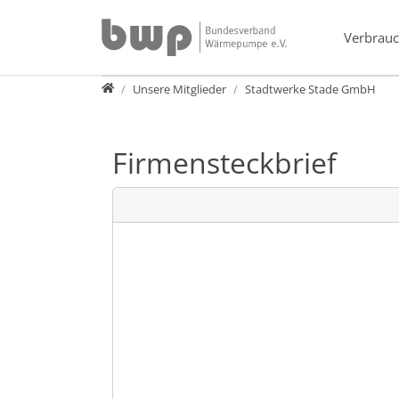
Direkt zur Hauptnavigation springen
Direkt zum Inhalt springen
Verbrauc
Verband
Unsere Mitglieder
Stadtwerke Stade GmbH
Firmensteckbrief