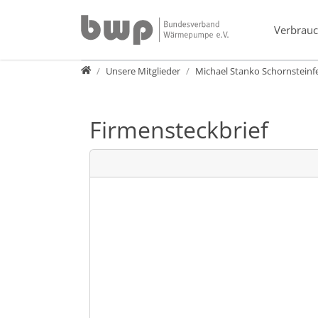
Direkt zur Hauptnavigation springen
Direkt zum Inhalt springen
Verbrauc
Verband
Unsere Mitglieder
Michael Stanko Schornstein
Firmensteckbrief