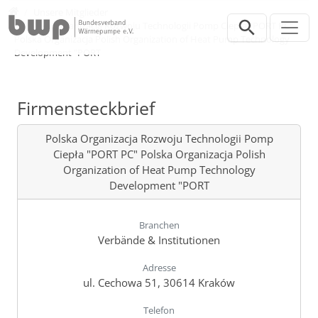
Direkt zur Hauptnavigation springen
Direkt zum Inhalt springen
Verband
Unsere Mitglieder
Polska Organizacja Rozwoju Technologii Pomp Ciepła "PORT PC"
Polska Organizacja Polish Organization of Heat Pump Technology
Development "PORT
Firmensteckbrief
Polska Organizacja Rozwoju Technologii Pomp
Ciepła "PORT PC" Polska Organizacja Polish
Organization of Heat Pump Technology
Development "PORT
Branchen
Verbände & Institutionen
Adresse
ul. Cechowa 51, 30614 Kraków
Telefon