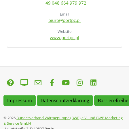
+49 048 664 979 972
Email
biuro@portpc.pl
Website
www.portpc.pl
Impressum
Datenschutzerklärung
Barrierefreihe
© 2026
Bundesverband Wärmepumpe (BWP) e.V. und BWP Marketing
& Service GmbH
Hauptstraße 3, D-10827 Berlin