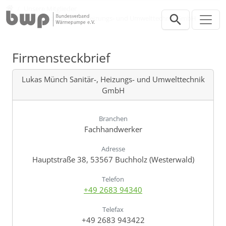
Direkt zur Hauptnavigation springen
Direkt zum Inhalt springen
Verband
Unsere Mitglieder
Lukas Münch Sanitär-, Heizungs- und Umwelttechnik GmbH
Firmensteckbrief
Lukas Münch Sanitär-, Heizungs- und Umwelttechnik
GmbH
Branchen
Fachhandwerker
Adresse
Hauptstraße 38, 53567 Buchholz (Westerwald)
Telefon
+49 2683 94340
Telefax
+49 2683 943422