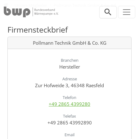
Direkt zur Hauptnavigation springen
Direkt zum Inhalt springen
Verband
Unsere Mitglieder
Pollmann Technik GmbH & Co. KG
Firmensteckbrief
Pollmann Technik GmbH & Co. KG
Branchen
Hersteller
Adresse
Zur Hofweide 3, 46348 Raesfeld
Telefon
+49 2865 4399280
Telefax
+49 2865 43992890
Email