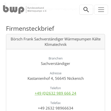
Direkt zur Hauptnavigation springen
Direkt zum Inhalt springen
Verband
Unsere Mitglieder
Börsch Frank Sachverständiger Wärmepumpen Kälte Klimatechnik
Firmensteckbrief
Börsch Frank Sachverständiger Wärmepumpen Kälte
Klimatechnik
Branchen
Sachverständiger
Adresse
Kastanienhof 4, 56645 Nickenich
Telefon
+49 (0)2632 989 666 24
Telefax
+49 2632 98966634