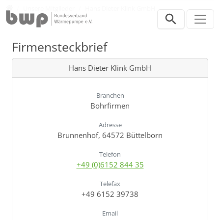
Direkt zur Hauptnavigation springen
Direkt zum Inhalt springen
Verband
Unsere Mitglieder
Hans Dieter Klink GmbH
Firmensteckbrief
Hans Dieter Klink GmbH
Branchen
Bohrfirmen
Adresse
Brunnenhof, 64572 Büttelborn
Telefon
+49 (0)6152 844 35
Telefax
+49 6152 39738
Email