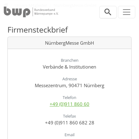
Direkt zur Hauptnavigation springen
Direkt zum Inhalt springen
Verband
Unsere Mitglieder
NürnbergMesse GmbH
Firmensteckbrief
NürnbergMesse GmbH
Branchen
Verbände & Institutionen
Adresse
Messezentrum, 90471 Nürnberg
Telefon
+49 (0)911 860 60
Telefax
+49 (0)911 860 682 28
Email