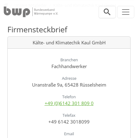
Direkt zur Hauptnavigation springen
Direkt zum Inhalt springen
Verband
Unsere Mitglieder
Kälte- und Klimatechik Kaul GmbH
Firmensteckbrief
Kälte- und Klimatechik Kaul GmbH
Branchen
Fachhandwerker
Adresse
Uranstraße 9a, 65428 Rüsselsheim
Telefon
+49 (0)6142 301 809 0
Telefax
+49 6142 3018099
Email