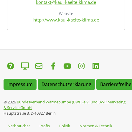
kontakt@kaul-kaelte-klima.de
Website
http://www.kaul-kaelte-klima.de
Impressum
Datenschutzerklärung
Barrierefreihe
© 2026
Bundesverband Wärmepumpe (BWP) e.V. und BWP Marketing
& Service GmbH
Hauptstraße 3, D-10827 Berlin
Verbraucher
Profis
Politik
Normen & Technik