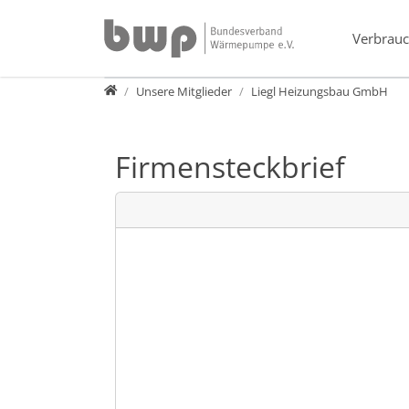
Direkt zur Hauptnavigation springen
Direkt zum Inhalt springen
Verbrauc
Verband
Unsere Mitglieder
Liegl Heizungsbau GmbH
Firmensteckbrief