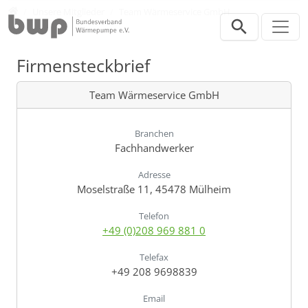
Direkt zur Hauptnavigation springen
Direkt zum Inhalt springen
Verband
Unsere Mitglieder
Team Wärmeservice GmbH
Firmensteckbrief
Team Wärmeservice GmbH
Branchen
Fachhandwerker
Adresse
Moselstraße 11, 45478 Mülheim
Telefon
+49 (0)208 969 881 0
Telefax
+49 208 9698839
Email