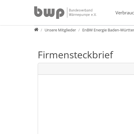
Direkt zur Hauptnavigation springen
Direkt zum Inhalt springen
Verbrauc
Verband
Unsere Mitglieder
EnBW Energie Baden-Württe
Firmensteckbrief