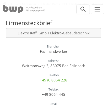
Direkt zur Hauptnavigation springen
Direkt zum Inhalt springen
Verband
Unsere Mitglieder
Elektro Kaffl GmbH Elektro-Gebäudetechnik
Firmensteckbrief
Elektro Kaffl GmbH Elektro-Gebäudetechnik
Branchen
Fachhandwerker
Adresse
Weitmoosweg 3, 83075 Bad Feilnbach
Telefon
+49 (0)8064 228
Telefax
+49 8064 445
Email