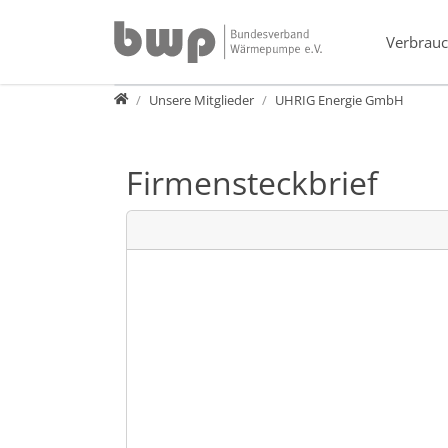
Direkt zur Hauptnavigation springen
Direkt zum Inhalt springen
Verbrauc
Verband
Unsere Mitglieder
UHRIG Energie GmbH
Firmensteckbrief