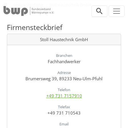
Direkt zur Hauptnavigation springen
Direkt zum Inhalt springen
Verband
Unsere Mitglieder
Stoll Haustechnik GmbH
Firmensteckbrief
Stoll Haustechnik GmbH
Branchen
Fachhandwerker
Adresse
Brumersweg 39, 89233 Neu-Ulm-Pfuhl
Telefon
+49 731 7157910
Telefax
+49 731 710543
Email