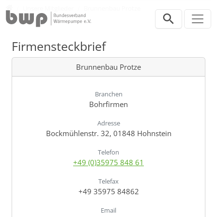
Direkt zur Hauptnavigation springen
Direkt zum Inhalt springen
Verband
Unsere Mitglieder
Brunnenbau Protze
Firmensteckbrief
Brunnenbau Protze
Branchen
Bohrfirmen
Adresse
Bockmühlenstr. 32, 01848 Hohnstein
Telefon
+49 (0)35975 848 61
Telefax
+49 35975 84862
Email