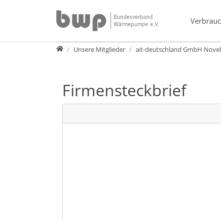
Direkt zur Hauptnavigation springen
Direkt zum Inhalt springen
Verbrauc
Verband
Unsere Mitglieder
ait-deutschland GmbH Nove
Firmensteckbrief