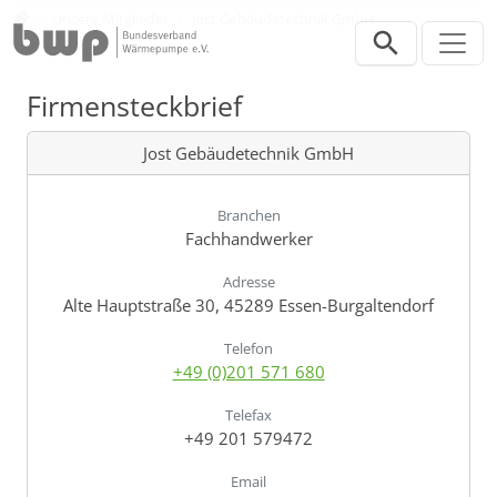
Direkt zur Hauptnavigation springen
Direkt zum Inhalt springen
Verband
Unsere Mitglieder
Jost Gebäudetechnik GmbH
Firmensteckbrief
Jost Gebäudetechnik GmbH
Branchen
Fachhandwerker
Adresse
Alte Hauptstraße 30, 45289 Essen-Burgaltendorf
Telefon
+49 (0)201 571 680
Telefax
+49 201 579472
Email