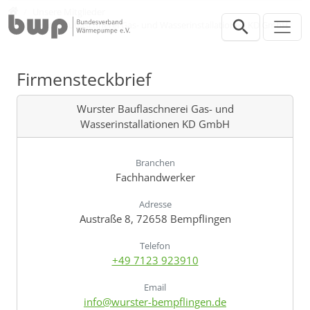
Direkt zur Hauptnavigation springen
Direkt zum Inhalt springen
Verband
Unsere Mitglieder
Wurster Bauflaschnerei Gas- und Wasserinstallationen KD GmbH
Firmensteckbrief
Wurster Bauflaschnerei Gas- und
Wasserinstallationen KD GmbH
Branchen
Fachhandwerker
Adresse
Austraße 8, 72658 Bempflingen
Telefon
+49 7123 923910
Email
info@wurster-bempflingen.de