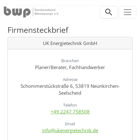
Direkt zur Hauptnavigation springen
Direkt zum Inhalt springen
Verband
Unsere Mitglieder
UK Energietechnik GmbH
Firmensteckbrief
UK Energietechnik GmbH
Branchen
Planer/Berater, Fachhandwerker
Adresse
Schommerstückstraße 6, 53819 Neunkirchen-
Seelscheid
Telefon
+49 2247 758508
Email
info@ukenergietechnik.de