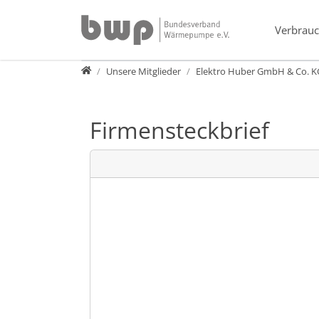
Direkt zur Hauptnavigation springen
Direkt zum Inhalt springen
Verbrauc
Verband
Unsere Mitglieder
Elektro Huber GmbH & Co. K
Firmensteckbrief