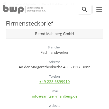
Direkt zur Hauptnavigation springen
Direkt zum Inhalt springen
Verband
Unsere Mitglieder
Bernd Mahlberg GmbH
Firmensteckbrief
Bernd Mahlberg GmbH
Branchen
Fachhandwerker
Adresse
An der Margarethenkirche 43, 53117 Bonn
Telefon
+49 228 6899910
Email
info@sanitaer-mahlberg.de
Website