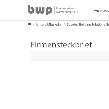
Direkt zur Hauptnavigation springen
Direkt zum Inhalt springen
Verbrauc
Verband
Unsere Mitglieder
Socotec Building Solutions
Firmensteckbrief