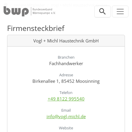
Direkt zur Hauptnavigation springen
Direkt zum Inhalt springen
Verband
Unsere Mitglieder
Vogl + Michl Haustechnik GmbH
Firmensteckbrief
Vogl + Michl Haustechnik GmbH
Branchen
Fachhandwerker
Adresse
Birkenallee 1, 85452 Moosinning
Telefon
+49 8122 995540
Email
info@vogl-michl.de
Website