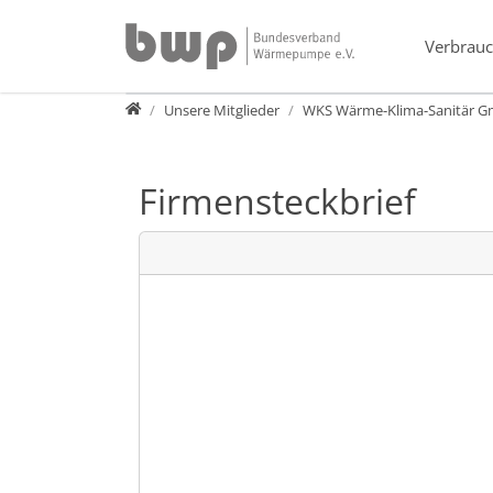
Direkt zur Hauptnavigation springen
Direkt zum Inhalt springen
Verbrauc
Verband
Unsere Mitglieder
WKS Wärme-Klima-Sanitär 
Firmensteckbrief