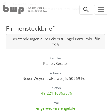
Direkt zur Hauptnavigation springen
Direkt zum Inhalt springen
Verband
Unsere Mitglieder
Beratende Ingenieure Eckers & Engel PartG mbB für TGA
Firmensteckbrief
Beratende Ingenieure Eckers & Engel PartG mbB für
TGA
Branchen
Planer/Berater
Adresse
Neuer Weyerstraßerweg 5, 50969 Köln
Telefon
+49 221 16863876
Email
engel@eckers-engel.de