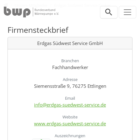
Direkt zur Hauptnavigation springen
Direkt zum Inhalt springen
Verband
Unsere Mitglieder
Erdgas Südwest Service GmbH
Firmensteckbrief
Erdgas Südwest Service GmbH
Branchen
Fachhandwerker
Adresse
Siemensstraße 9, 76275 Ettlingen
Email
info@erdgas-suedwest-service.de
Website
www.erdgas-suedwest-service.de
Auszeichnungen