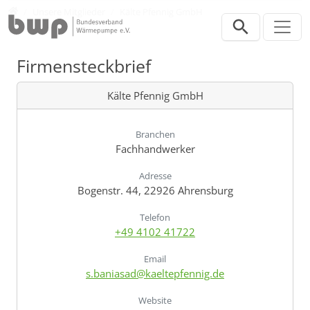
Direkt zur Hauptnavigation springen
Direkt zum Inhalt springen
Verband
Unsere Mitglieder
Kälte Pfennig GmbH
Firmensteckbrief
Kälte Pfennig GmbH
Branchen
Fachhandwerker
Adresse
Bogenstr. 44, 22926 Ahrensburg
Telefon
+49 4102 41722
Email
s.baniasad@kaeltepfennig.de
Website