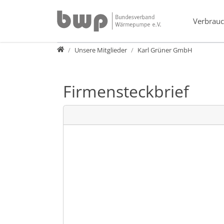
Direkt zur Hauptnavigation springen
Direkt zum Inhalt springen
Verbrauc
Verband
Unsere Mitglieder
Karl Grüner GmbH
Firmensteckbrief