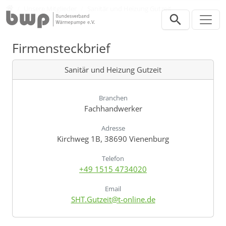
Direkt zur Hauptnavigation springen
Direkt zum Inhalt springen
Verband
Unsere Mitglieder
Sanitär und Heizung Gutzeit
Firmensteckbrief
Sanitär und Heizung Gutzeit
Branchen
Fachhandwerker
Adresse
Kirchweg 1B, 38690 Vienenburg
Telefon
+49 1515 4734020
Email
SHT.Gutzeit@t-online.de