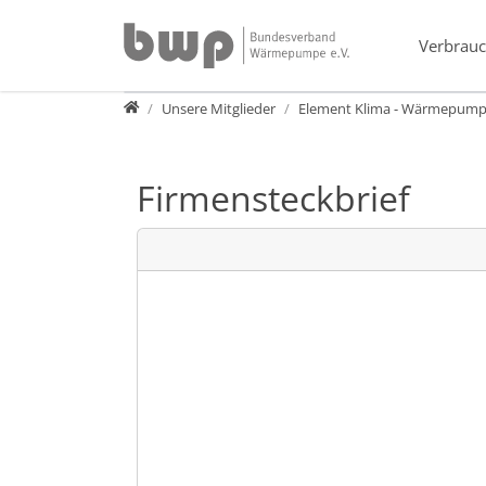
Direkt zur Hauptnavigation springen
Direkt zum Inhalt springen
Verbrauc
Verband
Unsere Mitglieder
Element Klima - Wärmepump
Firmensteckbrief