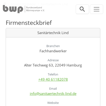
Direkt zur Hauptnavigation springen
Direkt zum Inhalt springen
Verband
Unsere Mitglieder
Sanitärtechnik Lind
Firmensteckbrief
Sanitärtechnik Lind
Branchen
Fachhandwerker
Adresse
Alter Teichweg 63, 22049 Hamburg
Telefon
+49 40 61182078
Email
info@sanitaertechnik-lind.de
Website