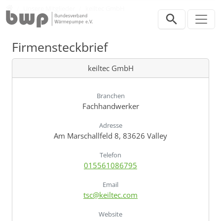
Direkt zur Hauptnavigation springen
Direkt zum Inhalt springen
Verband
Unsere Mitglieder
keiltec GmbH
Firmensteckbrief
keiltec GmbH
Branchen
Fachhandwerker
Adresse
Am Marschallfeld 8, 83626 Valley
Telefon
015561086795
Email
tsc@keiltec.com
Website