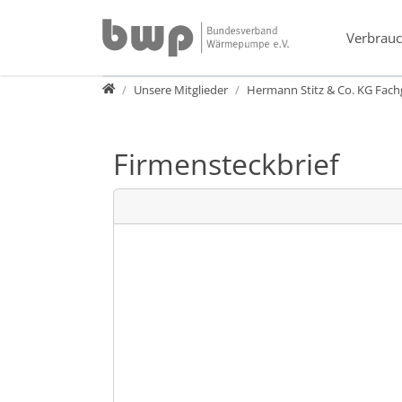
Direkt zur Hauptnavigation springen
Direkt zum Inhalt springen
Verbrauc
Verband
Unsere Mitglieder
Hermann Stitz & Co. KG Fach
Firmensteckbrief