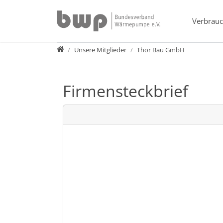
Direkt zur Hauptnavigation springen
Direkt zum Inhalt springen
Verbrauc
Verband
Unsere Mitglieder
Thor Bau GmbH
Firmensteckbrief