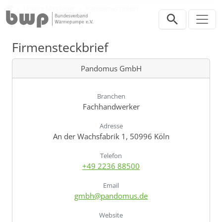
Direkt zur Hauptnavigation springen
Direkt zum Inhalt springen
Verband
Unsere Mitglieder
Pandomus GmbH
Firmensteckbrief
Pandomus GmbH
Branchen
Fachhandwerker
Adresse
An der Wachsfabrik 1, 50996 Köln
Telefon
+49 2236 88500
Email
gmbh@pandomus.de
Website