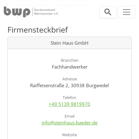
Direkt zur Hauptnavigation springen
Direkt zum Inhalt springen
Verband
Unsere Mitglieder
Stein Haus GmbH
Firmensteckbrief
Stein Haus GmbH
Branchen
Fachhandwerker
Adresse
Raiffeisenstraße 2, 30938 Burgwedel
Telefon
+49 5139 9819970
Email
info@steinhaus-baeder.de
Website