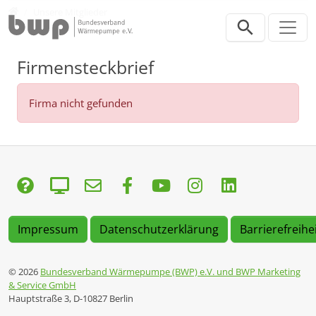
Direkt zur Hauptnavigation springen
Direkt zum Inhalt springen
Verband
Unsere Mitglieder
Firmensteckbrief
Firma nicht gefunden
Impressum
Datenschutzerklärung
Barrierefreihe
© 2026
Bundesverband Wärmepumpe (BWP) e.V. und BWP Marketing
& Service GmbH
Hauptstraße 3, D-10827 Berlin