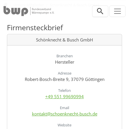
Direkt zur Hauptnavigation springen
Direkt zum Inhalt springen
Verband
Unsere Mitglieder
Schönknecht & Busch GmbH
Firmensteckbrief
Schönknecht & Busch GmbH
Branchen
Hersteller
Adresse
Robert-Bosch-Breite 9, 37079 Göttingen
Telefon
+49 551 99690994
Email
kontakt@schoenknecht-busch.de
Website