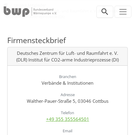
Direkt zur Hauptnavigation springen
Direkt zum Inhalt springen
Verband
Unsere Mitglieder
Deutsches Zentrum für Luft- und Raumfahrt e. V. (DLR) Institut für
CO2-arme Industrieprozesse (DI)
Firmensteckbrief
Deutsches Zentrum für Luft- und Raumfahrt e. V.
(DLR) Institut für CO2-arme Industrieprozesse (DI)
Branchen
Verbände & Institutionen
Adresse
Walther-Pauer-Straße 5, 03046 Cottbus
Telefon
+49 355 355564501
Email