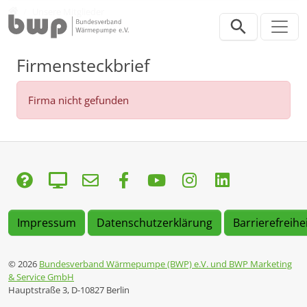
Direkt zur Hauptnavigation springen
Direkt zum Inhalt springen
Verband
Unsere Mitglieder
Firmensteckbrief
Firma nicht gefunden
Impressum
Datenschutzerklärung
Barrierefreihe
© 2026
Bundesverband Wärmepumpe (BWP) e.V. und BWP Marketing
& Service GmbH
Hauptstraße 3, D-10827 Berlin