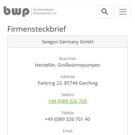
Direkt zur Hauptnavigation springen
Direkt zum Inhalt springen
Verband
Unsere Mitglieder
Swegon Germany GmbH
Firmensteckbrief
Swegon Germany GmbH
Branchen
Hersteller, Großwärmepumpen
Adresse
Parkring 22, 85748 Garching
Telefon
+49 (0)89 326 700
Telefax
+49 (0)89 326 701 40
Email