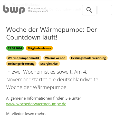
Direkt zur Hauptnavigation springen
Direkt zum Inhalt springen
Presse
Pressemitteilungen
Woche der Wärmepumpe: Der Countdown läuft!
Woche der Wärmepumpe: Der
Countdown läuft!
23.10.2024
Mitglieder-News
Wärmepumpenmarkt
Wärmewende
Heizungsmodernisierung
Heizungsförderung
Energiekrise
In zwei Wochen ist es soweit: Am 4.
November startet die deutschlandweite
Woche der Wärmepumpe!
Allgemeine Informationen finden Sie unter
www.wochederwaermepumpe.de
.
Mitglieder lesen mehr.